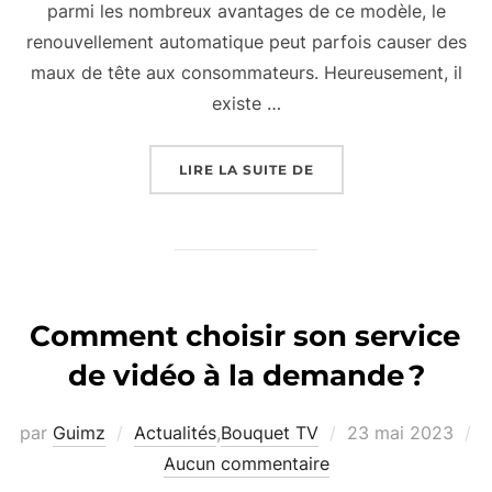
parmi les nombreux avantages de ce modèle, le
renouvellement automatique peut parfois causer des
maux de tête aux consommateurs. Heureusement, il
existe …
« LIBÉREZ-VOUS DES
LIRE LA SUITE DE
Comment choisir son service
de vidéo à la demande ?
Publié
par
Guimz
Actualités
,
Bouquet TV
23 mai 2023
le
Aucun commentaire