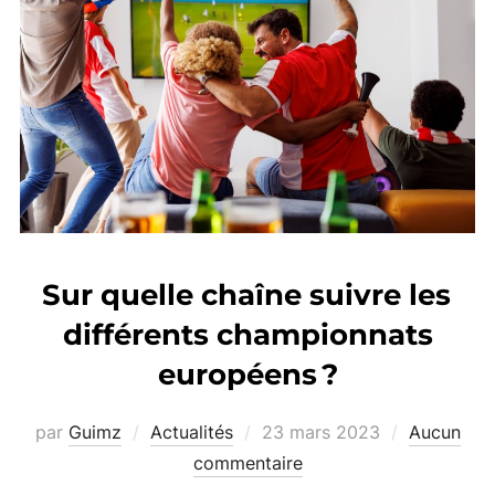
Sur quelle chaîne suivre les
différents championnats
européens ?
Publié
par
Guimz
Actualités
23 mars 2023
Aucun
le
commentaire