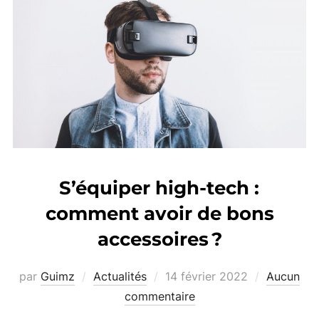
S’équiper high-tech :
comment avoir de bons
accessoires ?
Publié
par
Guimz
Actualités
14 février 2022
Aucun
le
commentaire