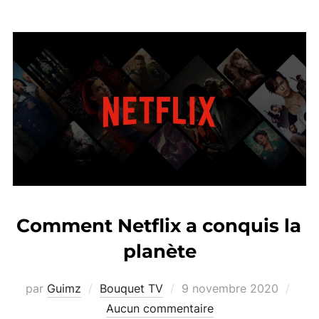
Comment Netflix a conquis la
planète
Publié
par
Guimz
Bouquet TV
9 novembre 2020
le
Aucun commentaire