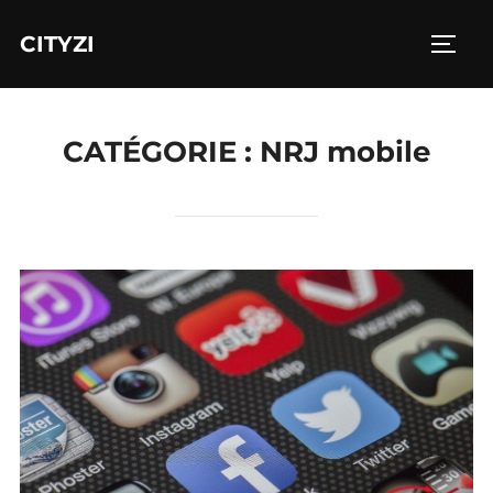
Aller
CITYZI
au
PERM
contenu
CATÉGORIE :
NRJ mobile