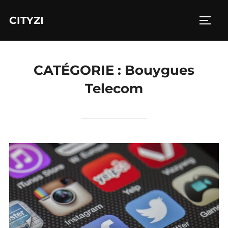
Aller
CITYZI
au
PERM
contenu
CATÉGORIE :
Bouygues
Telecom