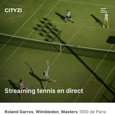
Aller
CITYZI
au
PERM
contenu
Streaming tennis en direct
Roland Garros
,
Wimbledon
,
Masters
1000 de Paris-