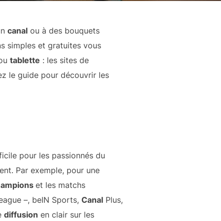
un
canal
ou à des bouquets
ons simples et gratuites vous
 ou
tablette
: les sites de
ez le guide pour découvrir les
ficile pour les passionnés du
sent. Par exemple, pour une
Champions
et les matchs
League –, beIN Sports,
Canal
Plus,
ne
diffusion
en clair sur les