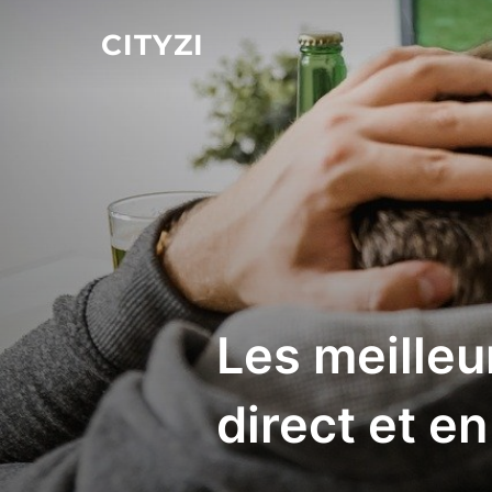
Aller
CITYZI
au
contenu
Les meilleu
direct et en