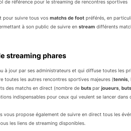
nol de référence pour le streaming de rencontres sportives
it pour suivre tous vos
matchs de foot
préférés, en particul
ermettant à son public de suivre en
stream
différents matc
de streaming phares
nu à jour par ses administrateurs et qui diffuse toutes les p
 toutes les autres rencontres sportives majeures (
tennis
,
ltats des matchs en direct (nombre de
buts
par
joueurs
,
but
mations indispensables pour ceux qui veulent se lancer dans 
is vous propose également de suivre en direct tous les évé
ous les liens de streaming disponibles.