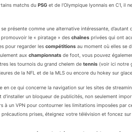
rtains matchs du
PSG
et de l’Olympique lyonnais en C1, il n
ng se présente comme une alternative intéressante, d’autant 
 à promouvoir le « piratage » des
chaînes
privées qui ont ac
tes pour regarder les
compétitions
au moment où elles se d
seulement aux
championnats
de foot, vous pouvez également
utres les tournois du grand chelem de
tennis
(voir ici notre
ajeures de la NFL et de la MLS ou encore du hokey sur glace
 en ce qui concerne la navigation sur les sites de streamin
nt d’installer un bloqueur de publicités, non seulement impo
urs à un VPN pour contourner les limitations imposées par c
es précautions prises, éteignez votre télévision et foncez su