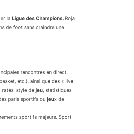
ier la
Ligue des Champions.
Roja
hs de foot sans craindre une
rincipales rencontres en direct.
 basket, etc.), ainsi que des « live
s
ratés, style de
jeu
, statistiques
des paris sportifs ou
jeu
x de
nements sportifs majeurs. Sport