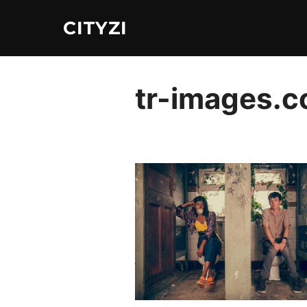
Aller
CITYZI
au
contenu
tr-images.