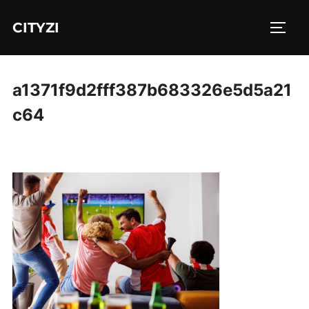
Aller
CITYZI
au
PERM
contenu
a1371f9d2fff387b683326e5d5a21
c64